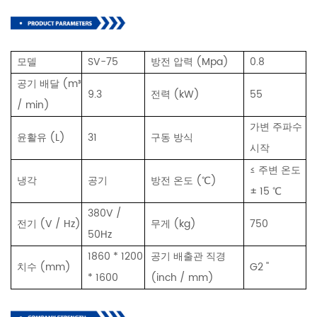
모델
SV-75
방전 압력 (Mpa)
0.8
공기 배달 (m³
9.3
전력 (kW)
55
/ min)
가변 주파수
윤활유 (L)
31
구동 방식
시작
≤ 주변 온도
냉각
공기
방전 온도 (℃)
± 15 ℃
380V /
전기 (V / Hz)
무게 (kg)
750
50Hz
1860 * 1200
공기 배출관 직경
치수 (mm)
G2 ''
* 1600
(inch / mm)