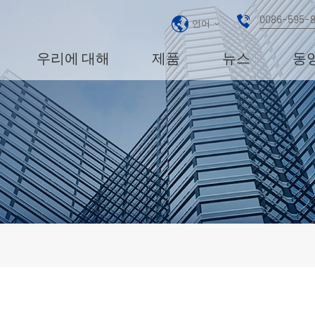
0086-595-
언어
우리에 대해
제품
뉴스
동