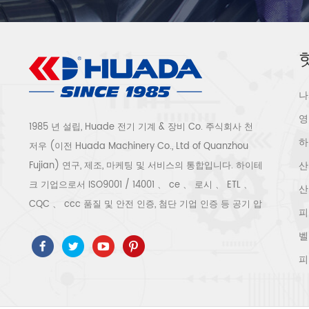
나
영
1985 년 설립, Huade 전기 기계 & 장비 Co. 주식회사 천
하
저우 (이전 Huada Machinery Co., Ltd of Quanzhou
산
Fujian) 연구, 제조, 마케팅 및 서비스의 통합입니다. 하이테
크 기업으로서 ISO9001 / 14001 、 ce 、 로시 、 ETL 、
산
CQC 、 ccc 품질 및 안전 인증, 첨단 기업 인증 등 공기 압
피
축기 시스템 및 장비에는 스크류 유형, 원심 분리기 유형, 오
벨
일 프리, 스크롤 유형, 피스톤 유형, 건조기, 필터, 배수기, 완
피
전한 공기 압축기 생산 라인 등이 포함됩니다. 보다 300 가
지 유형의 공기 압축기 산업 전문가 우리 회사는 보다 30
년 경력 from 압력 용기, 전기 모터, 정밀 부품 가공 및 장비