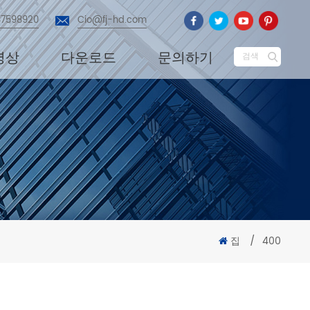
87598920
Cio@fj-hd.com
영상
다운로드
문의하기
검색
집
/
400