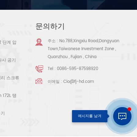
문의하기
주소 : No.788,Xingxiu Road,Dongyuan
2 단계 압
Town,Taiwanese Investment Zone ,
Quanzhou , Fujian , China
 나사 공기
Tel :
0086-595-87598920
로터리 스크류
이메일 :
Cio@fj-hd.com
172L 탱
축기