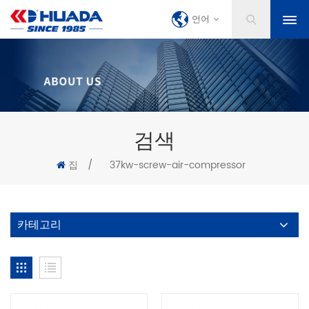
언어
검색
집
/
37kw-screw-air-compressor
카테고리