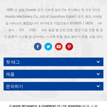
1985 년 설립, Huade 전기 기계 & 장비 Co. 주식회사 천 저우 (이전
Huada Machinery Co., Ltd of Quanzhou Fujian) 연구, 제조, 마케팅
및 서비스의 통합입니다. 하이테크 기업으로서 ISO9001 / 14001 、 ce
、 로시 、 ETL 、 CQC 、 ccc 품질 및 안전 인증, 첨단 기업 인증 등 공
기 압축기 시스템 및 장비에는 스크류 유형, 원심 분리기 유형, 오일 프리,
스크롤 유형, 피스톤 유형, 건조기, 필터, 배수기, 완전한 공기 압축기 생산
라인 등이 포함됩니다. 보다 300 가지 유형의 공기 압축기 산업 전문가
우리 회사는 보다 30 년 경력 from 압력 용기, 전기 모터, 정밀 부품 가공
핫 태그
및 장비에 대한 최고의 부품 주조 조립. 또한 우리 회사는 영구 자석 서보
모터의 자체 핵심 프로세스를 개발하고 관련 기술 특허를 획득하여 국가
제품
에너지 절약 및 환경 보호 기술 발전에 기여했습니다. 우리 자신의 브랜
드 공기 압축기를 기대하십시오, ODM / OEM 수락입니다.
문의하기
© HUADE MECHANICAL & EQUIPMENT CO.,LTD..QUANZHOU 판권 소유