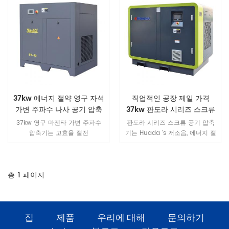
37kw 에너지 절약 영구 자석
직업적인 공장 제일 가격
가변 주파수 나사 공기 압축
37kw 판도라 시리즈 스크류
기
공기 압축기
37kw 영구 마젠타 가변 주파수
판도라 시리즈 스크류 공기 압축
압축기는 고효율 절전
기는 Huada 's 저소음, 에너지 절
machine.It FEM 안정성 및 신뢰
약, 고효율의 특징을 가진 혁신적
성을 보장하기위한 강도 분석 고
인 제품입니다.
장이없고 저소음, 장수명으로 장
기 운전을 실현합니다.
총
1
페이지
집
제품
우리에 대해
문의하기