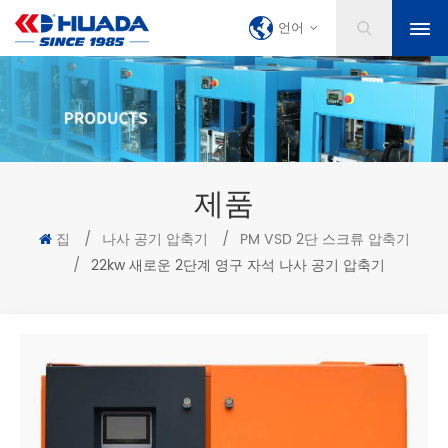
언어
제품
집
/
나사 공기 압축기
/
PM VSD 2단 스크류 압축기
/
22kw 새로운 2단계 영구 자석 나사 공기 압축기