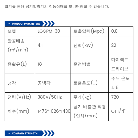
말기를 통해 공기압축기의 작동상태를 모니터링할 수 있습니다.
모델
LGGPM-30
토출압력(Mpa)
0.8
항공배송
4.1
전력(kW)
22
(m²/min)
다이렉트
윤활유(L)
18
운전방법
드라이브
주위 온도
냉각
공냉각
토출온도(…)
±15…
전력(V/Hz)
380V/50Hz
무게(kg)
720
공기 배출관 직경
치수(mm)
1476*1026*1430
G1 1/4''
(인치/mm)