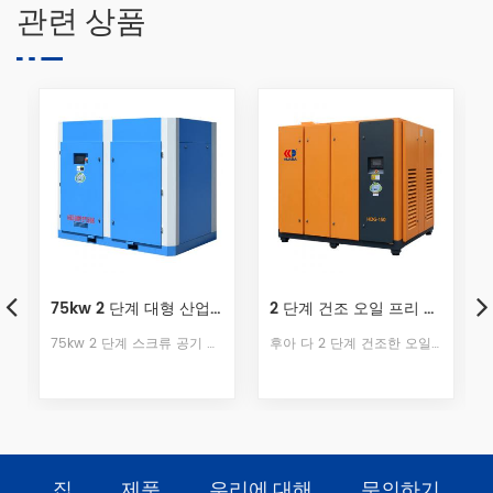
관련 상품
업용 로터리 스크류 공기 압축기
2 단계 건조 오일 프리 나사 공기 압축기
22kW 2단 PM 나사 공기 압축기
후아 다 2 단계 건조한 오일 프리 스크류 공기 압축기는 건식 오일 프리 를 사용합니다.진정으로 달성하기위한 압축 100 % 오일 프리 공기 .The 로터는 고품질 내식성 스테인리스 스틸 소재, 고온 저항, 내식성, 내 산화성, 긴 수명.
22kw 2단 PM VSD 스크류 압축기는 대형 모터를 사용하여 단위 속도를 줄이고 2000RPM의 최대 부하 속도는 더 조용한 보장입니다. 새로운 공기 덕트 구조 설계로 전체 공기 덕트 압력 차이, 구조가 더 아름답습니다.
집
제품
우리에 대해
문의하기