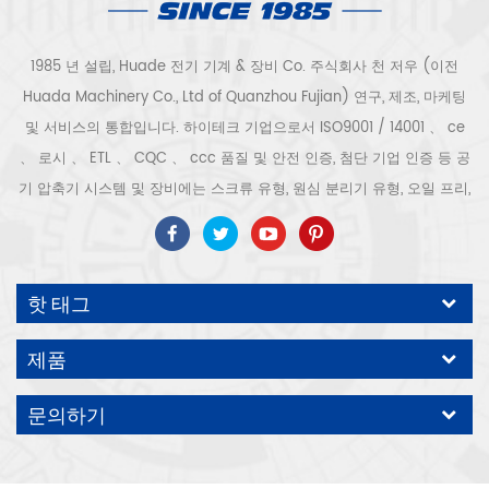
1985 년 설립, Huade 전기 기계 & 장비 Co. 주식회사 천 저우 (이전
Huada Machinery Co., Ltd of Quanzhou Fujian) 연구, 제조, 마케팅
및 서비스의 통합입니다. 하이테크 기업으로서 ISO9001 / 14001 、 ce
、 로시 、 ETL 、 CQC 、 ccc 품질 및 안전 인증, 첨단 기업 인증 등 공
기 압축기 시스템 및 장비에는 스크류 유형, 원심 분리기 유형, 오일 프리,
스크롤 유형, 피스톤 유형, 건조기, 필터, 배수기, 완전한 공기 압축기 생산
라인 등이 포함됩니다. 보다 300 가지 유형의 공기 압축기 산업 전문가
우리 회사는 보다 30 년 경력 from 압력 용기, 전기 모터, 정밀 부품 가공
핫 태그
및 장비에 대한 최고의 부품 주조 조립. 또한 우리 회사는 영구 자석 서보
모터의 자체 핵심 프로세스를 개발하고 관련 기술 특허를 획득하여 국가
제품
에너지 절약 및 환경 보호 기술 발전에 기여했습니다. 우리 자신의 브랜
드 공기 압축기를 기대하십시오, ODM / OEM 수락입니다.
문의하기