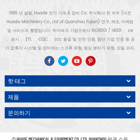
1985 년 설립, Huade 전기 기계 & 장비 Co. 주식회사 천 저우 (이전
Huada Machinery Co., Ltd of Quanzhou Fujian) 연구, 제조, 마케팅
및 서비스의 통합입니다. 하이테크 기업으로서 ISO9001 / 14001 、 ce
、 로시 、 ETL 、 CQC 、 ccc 품질 및 안전 인증, 첨단 기업 인증 등 공
기 압축기 시스템 및 장비에는 스크류 유형, 원심 분리기 유형, 오일 프리,
스크롤 유형, 피스톤 유형, 건조기, 필터, 배수기, 완전한 공기 압축기 생산
라인 등이 포함됩니다. 보다 300 가지 유형의 공기 압축기 산업 전문가
우리 회사는 보다 30 년 경력 from 압력 용기, 전기 모터, 정밀 부품 가공
핫 태그
및 장비에 대한 최고의 부품 주조 조립. 또한 우리 회사는 영구 자석 서보
모터의 자체 핵심 프로세스를 개발하고 관련 기술 특허를 획득하여 국가
제품
에너지 절약 및 환경 보호 기술 발전에 기여했습니다. 우리 자신의 브랜
드 공기 압축기를 기대하십시오, ODM / OEM 수락입니다.
문의하기
© HUADE MECHANICAL & EQUIPMENT CO.,LTD..QUANZHOU 판권 소유