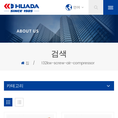
언어
검색
집
/
132kw-screw-air-compressor
카테고리