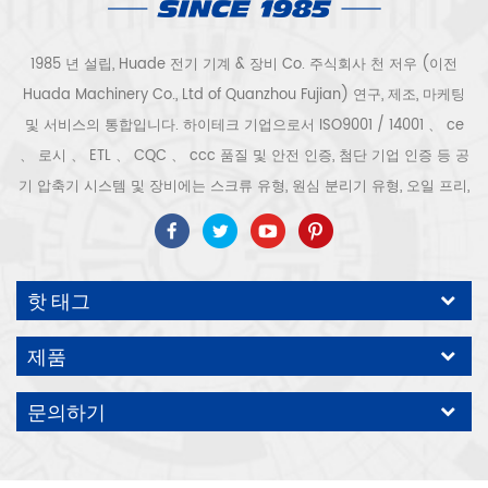
1985 년 설립, Huade 전기 기계 & 장비 Co. 주식회사 천 저우 (이전
Huada Machinery Co., Ltd of Quanzhou Fujian) 연구, 제조, 마케팅
및 서비스의 통합입니다. 하이테크 기업으로서 ISO9001 / 14001 、 ce
、 로시 、 ETL 、 CQC 、 ccc 품질 및 안전 인증, 첨단 기업 인증 등 공
기 압축기 시스템 및 장비에는 스크류 유형, 원심 분리기 유형, 오일 프리,
스크롤 유형, 피스톤 유형, 건조기, 필터, 배수기, 완전한 공기 압축기 생산
라인 등이 포함됩니다. 보다 300 가지 유형의 공기 압축기 산업 전문가
우리 회사는 보다 30 년 경력 from 압력 용기, 전기 모터, 정밀 부품 가공
핫 태그
및 장비에 대한 최고의 부품 주조 조립. 또한 우리 회사는 영구 자석 서보
모터의 자체 핵심 프로세스를 개발하고 관련 기술 특허를 획득하여 국가
제품
에너지 절약 및 환경 보호 기술 발전에 기여했습니다. 우리 자신의 브랜
드 공기 압축기를 기대하십시오, ODM / OEM 수락입니다.
문의하기