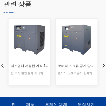
관련 상품
 나사 공기 압축기
로터리 스크류 공기 압축기 37kW 50 마력 공기 압축기
벨트 드라이브 일체형 스크류 공기 압축기
로터리 스크류 공기 압축기 37kW 50 마력 공기 압축기 일 루마 단일 단계 에너지 절약 스크류 공기 압축기는 높은 공기량을 가진 방열 구조를 채택합니다. 기계는 설치가 쉽고 작동하기 쉽고 수명이 길다. 1. 제어 패널안정적인 MAM870 MAM890 컨트롤러, 쉬운 조작. 2. 모터 자체 개발 보호 수준 IP23 IP54 모터, 더 많은 안전, 더 높은 효율성, 더 많은 에너지 절약. 3. 전기 구성 요소전기 부품은 Schneider 그것을 만들기 위해 실버 접촉을 사용하는 브랜드 가능 보다 3 백만 회 및 장기적인 안전을 보장합니다. 4. 오일 & 가스 분리기고급 오일 분리 탱크 insideair-oil 분리기 쉬운 유지 보수. 5. 원본 에어 엔드동축 일체형 구조, 단순하고 콤팩트 한 구조, 공간 절약, 고효율 운전. 모델 S-50 방전 압력 (Mpa) 0.8 공기 배달 (m³ / min) 6.2 전력 (kW) 37 윤활유 (L) 12 구동 방식 전력 주파수 냉각 공기방전 온도 (℃) ≤ 주변 온도 ± 15 ℃ 전기 (V / Hz) 380V / 50Hz 무게 (kg) 550 치수 (mm) 1350 * 1000 * 1330 공기 배출관 직경 (inch / mm) G1-1 / 4 '' 1 、 회사 이점 천주 Huade 전기 기계 & 장비 유한 회사 주식회사 복건 prc (이전 Quanzhou city of Fujian Province Huada Machinery Co., Ltd)는 Quanzhou.Our 회사는 국내 최대 규모의 공기 압축기 전문 제조업체 중 하나이며 장비는 현재 가장 진보 된 현재입니다. 그리고 우리 회사는 혁신적이고 첨단 기술입니다 enterprise.We 일련의 피스톤 및 스크류 공기 압축기를 개발, 설계 및 생산하는 전문 기업입니다. 회사는 인증 ISO9001 : 2000, 중국 범용 기계 인증 및 ccc 인증, CE 인증, CQC 인증 및 ETL 의 품질 테스트를 획득했습니다. certification.In 2002 년, 우리는 독일에있는 공기 끝 제조자와 협력했습니다 GHH-RAND 및 ROTORCOMP 및 AERZEN 생산 개선 기술. 그리고 생산 업데이트, 품질 및 글로벌 판매는 항상 우리 회사의 시장 전략입니다. 2 、 워크샵 & 장비 우리 고급 공기 압축기 생산 장비와 완벽한 생산 line.We 전체 생산 공정에 걸쳐 엄격한 품질 관리 절차를 실행하십시오. from 원자재 조달, 부품 가공, 기계 조립, 시험용 기계 ' 성능. 3 、 자격 증명서 우리 ISO 를 통과했습니다. 9001 : 2015 、 ISO 14001 : 2015 、 IATF16949 : 2016 인증. 대부분 제품의 CE 、 RoHS 、 TUV 、 3C 、 CNAS 、 CQC 권위있는 기관을 통한 인증. 4 、 글로벌 파트너 우리 공기 압축기는 전 세계로 방출되고 더 많은 제품으로 수출됩니다. 100 개 국가 및 지역, 장기적으로 안정적인 협력 관계 유지 연간 traning 글로벌 에이전트 및 애프터 서비스 엔지니어, 최신 제품, 신기술, 신소재, 신 공예를 마스터하여 가장 발전하는 고품질 제품 서비스를 제공합니다.
후아 다 올인원 스크류 공기 압축기 시리즈는 완전한 솔루 티 깨끗하고 건조한 압축 공기를 생성합니다.출구 파이프, 배수 파이프 및 전기 케이블을 시스템에 연결하기 만하면 비용 절감 및 space.
집
제품
우리에 대해
문의하기