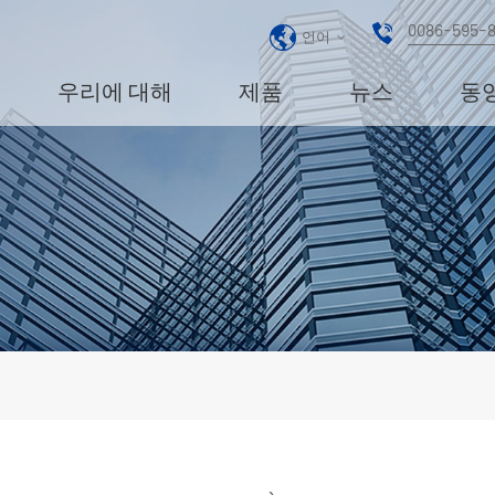
0086-595-
언어
우리에 대해
제품
뉴스
동