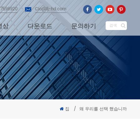
87598920
Cio@fj-hd.com
영상
다운로드
문의하기
검색
집
/
왜 우리를 선택 했습니까