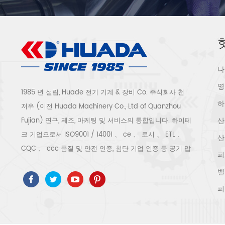
나
영
1985 년 설립, Huade 전기 기계 & 장비 Co. 주식회사 천
하
저우 (이전 Huada Machinery Co., Ltd of Quanzhou
산
Fujian) 연구, 제조, 마케팅 및 서비스의 통합입니다. 하이테
크 기업으로서 ISO9001 / 14001 、 ce 、 로시 、 ETL 、
산
CQC 、 ccc 품질 및 안전 인증, 첨단 기업 인증 등 공기 압
피
축기 시스템 및 장비에는 스크류 유형, 원심 분리기 유형, 오
벨
일 프리, 스크롤 유형, 피스톤 유형, 건조기, 필터, 배수기, 완
피
전한 공기 압축기 생산 라인 등이 포함됩니다. 보다 300 가
지 유형의 공기 압축기 산업 전문가 우리 회사는 보다 30
년 경력 from 압력 용기, 전기 모터, 정밀 부품 가공 및 장비