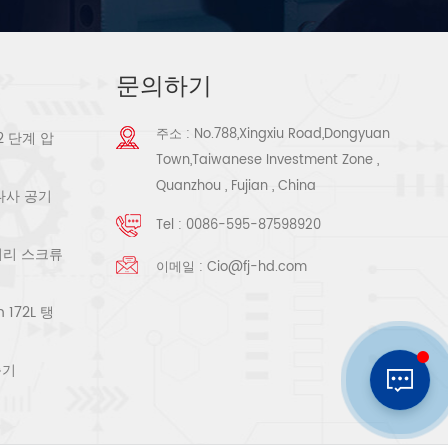
문의하기
주소 : No.788,Xingxiu Road,Dongyuan
2 단계 압
Town,Taiwanese Investment Zone ,
Quanzhou , Fujian , China
 나사 공기
Tel :
0086-595-87598920
로터리 스크류
이메일 :
Cio@fj-hd.com
172L 탱
축기