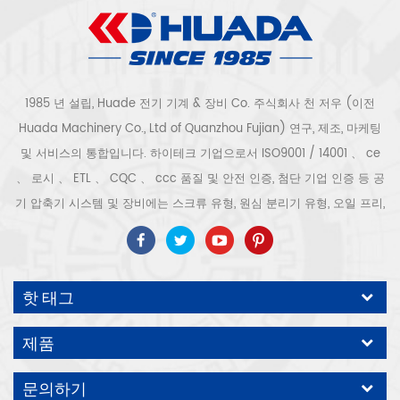
1985 년 설립, Huade 전기 기계 & 장비 Co. 주식회사 천 저우 (이전
Huada Machinery Co., Ltd of Quanzhou Fujian) 연구, 제조, 마케팅
및 서비스의 통합입니다. 하이테크 기업으로서 ISO9001 / 14001 、 ce
、 로시 、 ETL 、 CQC 、 ccc 품질 및 안전 인증, 첨단 기업 인증 등 공
기 압축기 시스템 및 장비에는 스크류 유형, 원심 분리기 유형, 오일 프리,
스크롤 유형, 피스톤 유형, 건조기, 필터, 배수기, 완전한 공기 압축기 생산
라인 등이 포함됩니다. 보다 300 가지 유형의 공기 압축기 산업 전문가
우리 회사는 보다 30 년 경력 from 압력 용기, 전기 모터, 정밀 부품 가공
핫 태그
및 장비에 대한 최고의 부품 주조 조립. 또한 우리 회사는 영구 자석 서보
모터의 자체 핵심 프로세스를 개발하고 관련 기술 특허를 획득하여 국가
제품
에너지 절약 및 환경 보호 기술 발전에 기여했습니다. 우리 자신의 브랜
드 공기 압축기를 기대하십시오, ODM / OEM 수락입니다.
문의하기