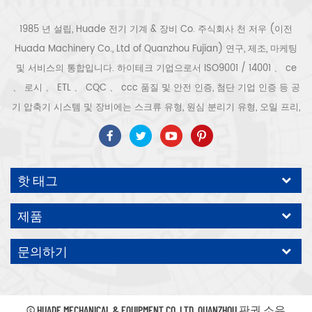
1985 년 설립, Huade 전기 기계 & 장비 Co. 주식회사 천 저우 (이전
Huada Machinery Co., Ltd of Quanzhou Fujian) 연구, 제조, 마케팅
및 서비스의 통합입니다. 하이테크 기업으로서 ISO9001 / 14001 、 ce
、 로시 、 ETL 、 CQC 、 ccc 품질 및 안전 인증, 첨단 기업 인증 등 공
기 압축기 시스템 및 장비에는 스크류 유형, 원심 분리기 유형, 오일 프리,
스크롤 유형, 피스톤 유형, 건조기, 필터, 배수기, 완전한 공기 압축기 생산
라인 등이 포함됩니다. 보다 300 가지 유형의 공기 압축기 산업 전문가
우리 회사는 보다 30 년 경력 from 압력 용기, 전기 모터, 정밀 부품 가공
핫 태그
및 장비에 대한 최고의 부품 주조 조립. 또한 우리 회사는 영구 자석 서보
모터의 자체 핵심 프로세스를 개발하고 관련 기술 특허를 획득하여 국가
제품
에너지 절약 및 환경 보호 기술 발전에 기여했습니다. 우리 자신의 브랜
드 공기 압축기를 기대하십시오, ODM / OEM 수락입니다.
문의하기
© HUADE MECHANICAL & EQUIPMENT CO.,LTD..QUANZHOU 판권 소유