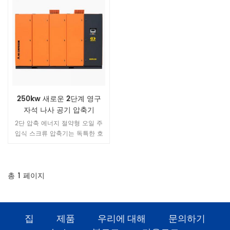
250kw 새로운 2단계 영구
자석 나사 공기 압축기
2단 압축 에너지 절약형 오일 주
입식 스크류 압축기는 독특한 호
스트 설계를 가지고 있습니다. 단
일 스테이지 오일 주입식 스크류
공기 압축기의 모든 장점을 가질
뿐만 아니라 각 스테이지의 낮은
총
1
페이지
압축비, 로터와 베어링에 가해지
는 작은 힘, 대형 로터로 인해 보
다 안정적이고 에너지 절약적인
작동이 가능합니다. 직경과 저속.
집
제품
우리에 대해
문의하기