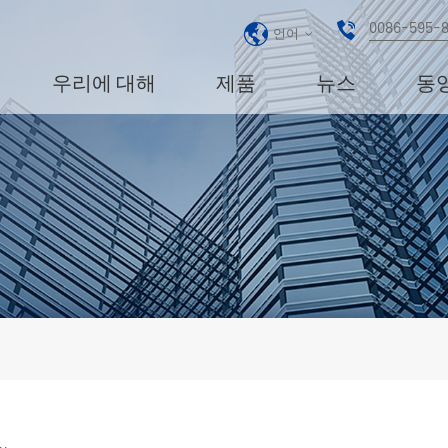
0086-595-
언어
우리에 대해
제품
뉴스
동