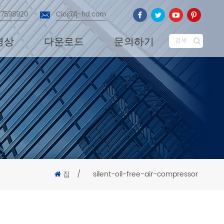
87598920
Cio@fj-hd.com
영상
다운로드
문의하기
검색
집
/
silent-oil-free-air-compressor