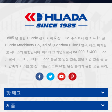
1985 년 설립, Huade 전기 기계 & 장비 Co. 주식회사 천 저우 (이전
Huada Machinery Co., Ltd of Quanzhou Fujian) 연구, 제조, 마케팅
및 서비스의 통합입니다. 하이테크 기업으로서 ISO9001 / 14001 、 ce
、 로시 、 ETL 、 CQC 、 ccc 품질 및 안전 인증, 첨단 기업 인증 등 공
기 압축기 시스템 및 장비에는 스크류 유형, 원심 분리기 유형, 오일 프리,
스크롤 유형, 피스톤 유형, 건조기, 필터, 배수기, 완전한 공기 압축기 생산
라인 등이 포함됩니다. 보다 300 가지 유형의 공기 압축기 산업 전문가
우리 회사는 보다 30 년 경력 from 압력 용기, 전기 모터, 정밀 부품 가공
핫 태그
및 장비에 대한 최고의 부품 주조 조립. 또한 우리 회사는 영구 자석 서보
모터의 자체 핵심 프로세스를 개발하고 관련 기술 특허를 획득하여 국가
제품
에너지 절약 및 환경 보호 기술 발전에 기여했습니다. 우리 자신의 브랜