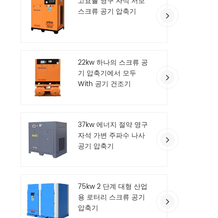
고효율 영구 자석 서보
니다. 
스크류 공기 압축기
니다 e
기 압축
다. 회사
인증 및
품질 테
22kw 하나의 스크류 공
2002
력했습
기 압축기에서 모두
AERZ
With 공기 건조기
질 및 
입니다.
생산 장
에 걸
37kw 에너지 절약 영구
from 
자석 가변 주파수 나사
계 ' 
공기 압축기
니다.
IATF
RoHS
기관을 
75kw 2 단계 대형 산업
압축기는
용 로터리 스크류 공기
출됩니다
압축기
인 협력