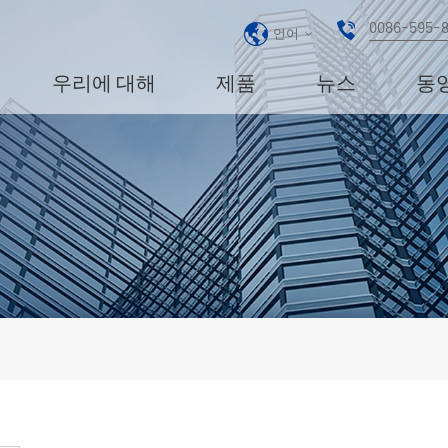
0086-595-
언어
우리에 대해
제품
뉴스
동