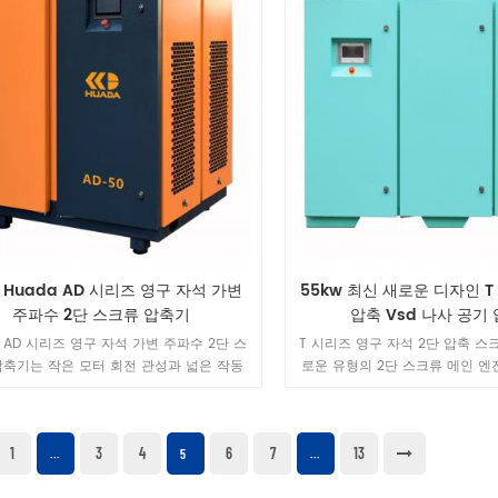
w Huada AD 시리즈 영구 자석 가변
55kw 최신 새로운 디자인 T
주파수 2단 스크류 압축기
압축 Vsd 나사 공기
a AD 시리즈 영구 자석 가변 주파수 2단 스
T 시리즈 영구 자석 2단 압축 스
압축기는 작은 모터 회전 관성과 넓은 작동
로운 유형의 2단 스크류 메인 
 고성능 특성을 갖는 특수 고성능 모터 설
다. 이 엔진은 두 개의 독립적인 
계를 채택합니다.
하고 로터의 내부 구조를 최적화
압축은 세계 최고 수준의
1
3
4
6
7
13
...
5
...