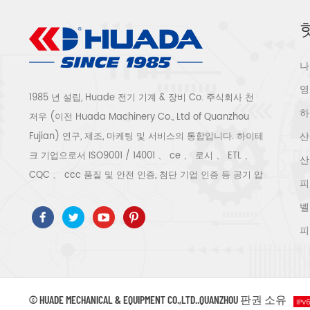
나
영
1985 년 설립, Huade 전기 기계 & 장비 Co. 주식회사 천
하
저우 (이전 Huada Machinery Co., Ltd of Quanzhou
산
Fujian) 연구, 제조, 마케팅 및 서비스의 통합입니다. 하이테
크 기업으로서 ISO9001 / 14001 、 ce 、 로시 、 ETL 、
산
CQC 、 ccc 품질 및 안전 인증, 첨단 기업 인증 등 공기 압
피
축기 시스템 및 장비에는 스크류 유형, 원심 분리기 유형, 오
벨
일 프리, 스크롤 유형, 피스톤 유형, 건조기, 필터, 배수기, 완
피
전한 공기 압축기 생산 라인 등이 포함됩니다. 보다 300 가
지 유형의 공기 압축기 산업 전문가 우리 회사는 보다 30
년 경력 from 압력 용기, 전기 모터, 정밀 부품 가공 및 장비
에 대한 최고의 부품 주조 조립. 또한 우리 회사는 영구 자
© HUADE MECHANICAL & EQUIPMENT CO.,LTD..QUANZHOU 판권 소유