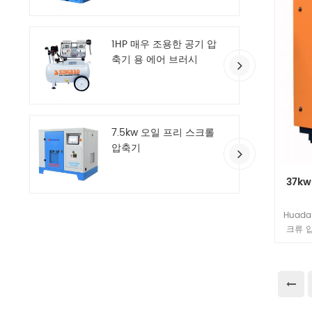
1HP 매우 조용한 공기 압
축기 용 에어 브러시
7.5kw 오일 프리 스크롤
압축기
37k
Huad
크류 
주파수의