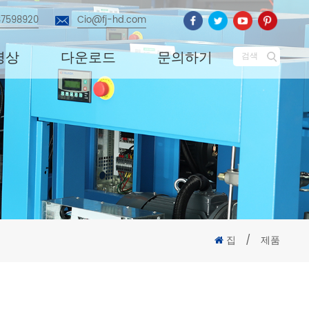
87598920
Cio@fj-hd.com
영상
다운로드
문의하기
검색
집
/
제품