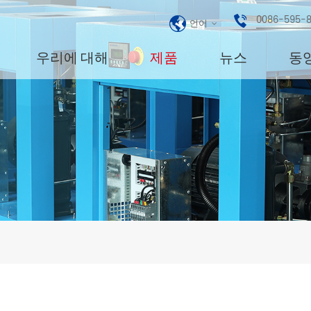
0086-595-
언어
우리에 대해
제품
뉴스
동