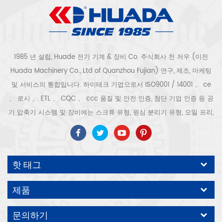
1985 년 설립, Huade 전기 기계 & 장비 Co. 주식회사 천 저우 (이전
Huada Machinery Co., Ltd of Quanzhou Fujian) 연구, 제조, 마케팅
및 서비스의 통합입니다. 하이테크 기업으로서 ISO9001 / 14001 、 ce
、 로시 、 ETL 、 CQC 、 ccc 품질 및 안전 인증, 첨단 기업 인증 등 공
기 압축기 시스템 및 장비에는 스크류 유형, 원심 분리기 유형, 오일 프리,
스크롤 유형, 피스톤 유형, 건조기, 필터, 배수기, 완전한 공기 압축기 생산
라인 등이 포함됩니다. 보다 300 가지 유형의 공기 압축기 산업 전문가
우리 회사는 보다 30 년 경력 from 압력 용기, 전기 모터, 정밀 부품 가공
핫 태그
및 장비에 대한 최고의 부품 주조 조립. 또한 우리 회사는 영구 자석 서보
모터의 자체 핵심 프로세스를 개발하고 관련 기술 특허를 획득하여 국가
제품
에너지 절약 및 환경 보호 기술 발전에 기여했습니다. 우리 자신의 브랜
드 공기 압축기를 기대하십시오, ODM / OEM 수락입니다.
문의하기