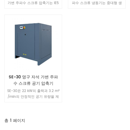
공기 압축기
공기 압축기
가변 주파수 스크류 압축기는 IE5
파수 스크류 냉동기는 중대형 생
모터와 결합된 트윈 스크류 장치
산 라인을 위해 특별히 설계되었
를 특징으로 하며, 단일 단계 모델
으며, 종합 효율이 15–중국 국가 1
보다 전체 효율이 20% 더 높고 중
등급 에너지 효율 기준보다 20%
소 규모 생산 라인에 안정적이고
더 높습니다. 이 제품은 고부하 조
깨끗하며 에너지 효율적인 압축
건에서도 안정적인 출력과 초저에
공기를 제공합니다.
너지 소비를 유지하여 연속 생산
작업을 위한 이상적인 솔루션입니
다.
SE-30 영구 자석 가변 주파
수 스크류 공기 압축기
SE-30은 22 kW의 출력과 3.2 m³
/min의 안정적인 공기 유량을 제
공합니다. 부피는 동일한 출력 등
급의 비교 모델보다 40% 작아 소
규모 및 중간 규모 작업장, 자동차
정비 시설, 전자 생산 라인에 이상
총
1
페이지
적인 비용 효율적인 공기 공급 솔