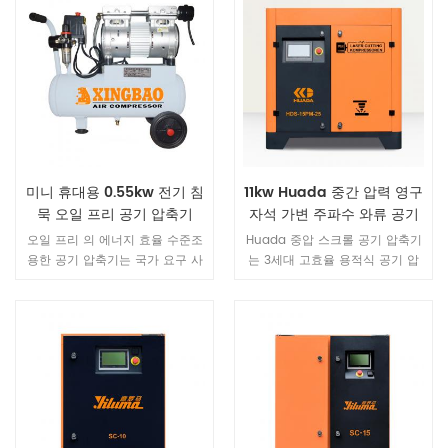
미니 휴대용 0.55kw 전기 침
11kw Huada 중간 압력 영구
묵 오일 프리 공기 압축기
자석 가변 주파수 와류 공기
압축기
오일 프리 의 에너지 효율 수준조
Huada 중압 스크롤 공기 압축기
용한 공기 압축기는 국가 요구 사
는 3세대 고효율 용적식 공기 압
항을 충족하며 에너지 절약 효과
축기입니다. 동일한 용량의 왕복
는 놀랍습니다 .It 조밀 한 구조, 저
동식 압축기에 비해 크기가 작고,
소음, 작은 진동, 작은 크기, 쉬운
가볍고, 효율이 높습니다.
유지 보수, 공기 청정 및 건조, 안
정적인 작동의 장점을 가지고 있
습니다. 중소 치과 병원과 사립 치
과 진료소에 이상적인 선택입니
다.