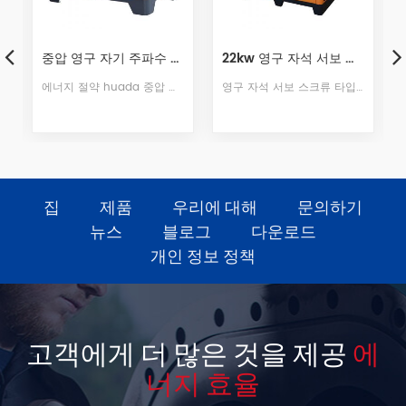
중압 영구 자기 주파수 변환 나사 공기 압축기
22kw 영구 자석 서보 스크류 타입 공기 압축기
에너지 절약 huada 중압 영구 자석 주파수 변환 나사 공기 압축기는 35 %에 도달 할 수 있습니다.
영구 자석 서보 스크류 타입 공기 압축기는 고강도 NdFeB (네오디뮴 철 붕소) 자성 강, 고 자기 에너지 제품 및 보자력 / NdFeB 자기 강철, 희토류 영구 자석 모터는 소형, 경량, 고효율, 우수한 특성 등 일련의 장점을 가지고 있습니다.
집
제품
우리에 대해
문의하기
뉴스
블로그
다운로드
개인 정보 정책
고객에게 더 많은 것을 제공
에
너지 효율