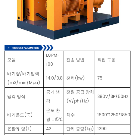
LGPM-
모델
전송 방법
직접 구동
100
배기량/배기압력
14.0/0.8
전력(kw)
75
(m3/min/Mpa)
공기 냉
전원 공급 장치
냉각 방식
380V/3P/50Hz
각
(V/ph/Hz)
온도 환
배기온도(℃)
치수
1800*1250*1850
경 ±15℃
윤활유 양(L)
42
단위 중량(kg)
1290