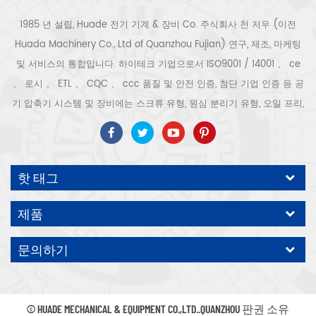
1985 년 설립, Huade 전기 기계 & 장비 Co. 주식회사 천 저우 (이전
Huada Machinery Co., Ltd of Quanzhou Fujian) 연구, 제조, 마케팅
및 서비스의 통합입니다. 하이테크 기업으로서 ISO9001 / 14001 、 ce
、 로시 、 ETL 、 CQC 、 ccc 품질 및 안전 인증, 첨단 기업 인증 등 공
기 압축기 시스템 및 장비에는 스크류 유형, 원심 분리기 유형, 오일 프리,
스크롤 유형, 피스톤 유형, 건조기, 필터, 배수기, 완전한 공기 압축기 생산
라인 등이 포함됩니다. 보다 300 가지 유형의 공기 압축기 산업 전문가
우리 회사는 보다 30 년 경력 from 압력 용기, 전기 모터, 정밀 부품 가공
핫 태그
및 장비에 대한 최고의 부품 주조 조립. 또한 우리 회사는 영구 자석 서보
모터의 자체 핵심 프로세스를 개발하고 관련 기술 특허를 획득하여 국가
제품
에너지 절약 및 환경 보호 기술 발전에 기여했습니다. 우리 자신의 브랜
드 공기 압축기를 기대하십시오, ODM / OEM 수락입니다.
문의하기
© HUADE MECHANICAL & EQUIPMENT CO.,LTD..QUANZHOU 판권 소유