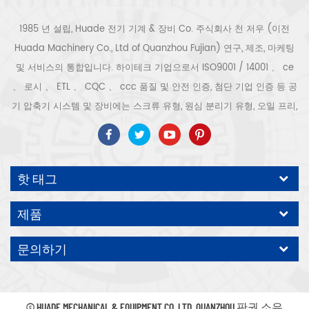
1985 년 설립, Huade 전기 기계 & 장비 Co. 주식회사 천 저우 (이전
Huada Machinery Co., Ltd of Quanzhou Fujian) 연구, 제조, 마케팅
및 서비스의 통합입니다. 하이테크 기업으로서 ISO9001 / 14001 、 ce
、 로시 、 ETL 、 CQC 、 ccc 품질 및 안전 인증, 첨단 기업 인증 등 공
기 압축기 시스템 및 장비에는 스크류 유형, 원심 분리기 유형, 오일 프리,
스크롤 유형, 피스톤 유형, 건조기, 필터, 배수기, 완전한 공기 압축기 생산
라인 등이 포함됩니다. 보다 300 가지 유형의 공기 압축기 산업 전문가
우리 회사는 보다 30 년 경력 from 압력 용기, 전기 모터, 정밀 부품 가공
핫 태그
및 장비에 대한 최고의 부품 주조 조립. 또한 우리 회사는 영구 자석 서보
모터의 자체 핵심 프로세스를 개발하고 관련 기술 특허를 획득하여 국가
제품
에너지 절약 및 환경 보호 기술 발전에 기여했습니다. 우리 자신의 브랜
드 공기 압축기를 기대하십시오, ODM / OEM 수락입니다.
문의하기
© HUADE MECHANICAL & EQUIPMENT CO.,LTD..QUANZHOU 판권 소유