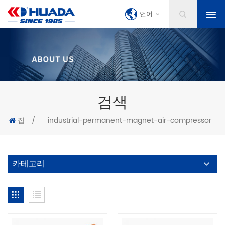
언어
검색
집
/
industrial-permanent-magnet-air-compressor
카테고리