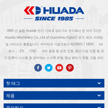
1985 년 설립, Huade 전기 기계 & 장비 Co. 주식회사 천 저우 (이전
Huada Machinery Co., Ltd of Quanzhou Fujian) 연구, 제조, 마케팅
및 서비스의 통합입니다. 하이테크 기업으로서 ISO9001 / 14001 、 ce
、 로시 、 ETL 、 CQC 、 ccc 품질 및 안전 인증, 첨단 기업 인증 등 공
기 압축기 시스템 및 장비에는 스크류 유형, 원심 분리기 유형, 오일 프리,
스크롤 유형, 피스톤 유형, 건조기, 필터, 배수기, 완전한 공기 압축기 생산
라인 등이 포함됩니다. 보다 300 가지 유형의 공기 압축기 산업 전문가
우리 회사는 보다 30 년 경력 from 압력 용기, 전기 모터, 정밀 부품 가공
핫 태그
및 장비에 대한 최고의 부품 주조 조립. 또한 우리 회사는 영구 자석 서보
모터의 자체 핵심 프로세스를 개발하고 관련 기술 특허를 획득하여 국가
제품
에너지 절약 및 환경 보호 기술 발전에 기여했습니다. 우리 자신의 브랜
드 공기 압축기를 기대하십시오, ODM / OEM 수락입니다.
문의하기