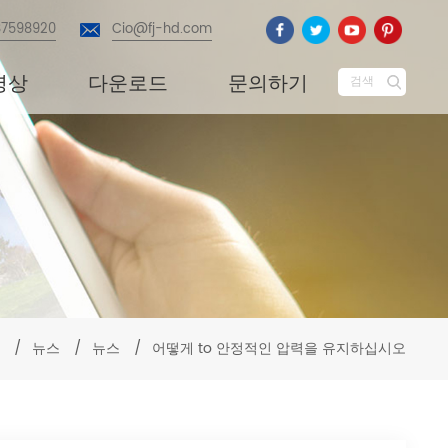
87598920
Cio@fj-hd.com
영상
다운로드
문의하기
검색
/
뉴스
/
뉴스
/
어떻게 to 안정적인 압력을 유지하십시오