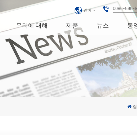
0086-595-
언어
우리에 대해
제품
뉴스
동
집