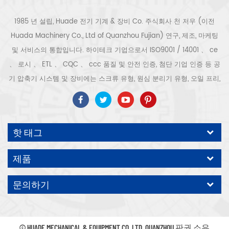
1985 년 설립, Huade 전기 기계 & 장비 Co. 주식회사 천 저우 (이전
Huada Machinery Co., Ltd of Quanzhou Fujian) 연구, 제조, 마케팅
및 서비스의 통합입니다. 하이테크 기업으로서 ISO9001 / 14001 、 ce
、 로시 、 ETL 、 CQC 、 ccc 품질 및 안전 인증, 첨단 기업 인증 등 공
기 압축기 시스템 및 장비에는 스크류 유형, 원심 분리기 유형, 오일 프리,
스크롤 유형, 피스톤 유형, 건조기, 필터, 배수기, 완전한 공기 압축기 생산
라인 등이 포함됩니다. 보다 300 가지 유형의 공기 압축기 산업 전문가
우리 회사는 보다 30 년 경력 from 압력 용기, 전기 모터, 정밀 부품 가공
핫 태그
및 장비에 대한 최고의 부품 주조 조립. 또한 우리 회사는 영구 자석 서보
모터의 자체 핵심 프로세스를 개발하고 관련 기술 특허를 획득하여 국가
제품
에너지 절약 및 환경 보호 기술 발전에 기여했습니다. 우리 자신의 브랜
드 공기 압축기를 기대하십시오, ODM / OEM 수락입니다.
문의하기
© HUADE MECHANICAL & EQUIPMENT CO.,LTD..QUANZHOU 판권 소유