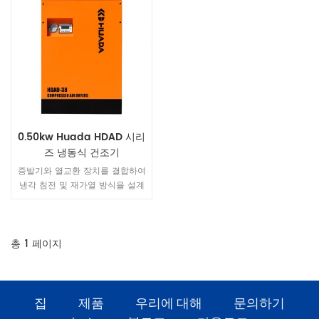
0.50kw Huada HDAD 시리
즈 냉동식 건조기
증발기와 열교환 장치를 결합하여
냉각 침전 및 재가열 방식을 설계
하여 압축 공기에서 수분을 제거
하므로 운영 비용이 저렴하고 신
뢰성이 높은 특성을 가지고 있습
니다. 고효율, 에너지 절약형 친환
총
1
페이지
경 냉매 압축기와 공냉식 응축기,
친환경 냉매를 사용하고 있습니
다. 전체 기계는 에너지를 절약하
고 환경 친화적입니다. 압력 이슬
집
제품
우리에 대해
문의하기
점이 3°C 이상인 압축 공기 사용