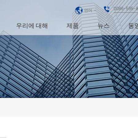
0086-595-
언어
우리에 대해
제품
뉴스
동