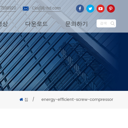
87598920
Cio@fj-hd.com
영상
다운로드
문의하기
검색
집
/
energy-efficient-screw-compressor