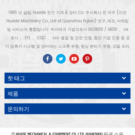
1985 년 설립, Huade 전기 기계 & 장비 Co. 주식회사 천 저우 (이전
Huada Machinery Co., Ltd of Quanzhou Fujian) 연구, 제조, 마케팅
및 서비스의 통합입니다. 하이테크 기업으로서 ISO9001 / 14001 、 ce
、 로시 、 ETL 、 CQC 、 ccc 품질 및 안전 인증, 첨단 기업 인증 등 공
기 압축기 시스템 및 장비에는 스크류 유형, 원심 분리기 유형, 오일 프리,
스크롤 유형, 피스톤 유형, 건조기, 필터, 배수기, 완전한 공기 압축기 생산
라인 등이 포함됩니다. 보다 300 가지 유형의 공기 압축기 산업 전문가
우리 회사는 보다 30 년 경력 from 압력 용기, 전기 모터, 정밀 부품 가공
핫 태그
및 장비에 대한 최고의 부품 주조 조립. 또한 우리 회사는 영구 자석 서보
모터의 자체 핵심 프로세스를 개발하고 관련 기술 특허를 획득하여 국가
제품
에너지 절약 및 환경 보호 기술 발전에 기여했습니다. 우리 자신의 브랜
드 공기 압축기를 기대하십시오, ODM / OEM 수락입니다.
문의하기
© HUADE MECHANICAL & EQUIPMENT CO.,LTD..QUANZHOU 판권 소유