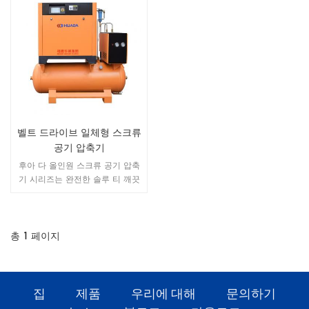
벨트 드라이브 일체형 스크류
공기 압축기
후아 다 올인원 스크류 공기 압축
기 시리즈는 완전한 솔루 티 깨끗
하고 건조한 압축 공기를 생성합
니다.출구 파이프, 배수 파이프 및
전기 케이블을 시스템에 연결하기
만하면 비용 절감 및 space.
총
1
페이지
집
제품
우리에 대해
문의하기