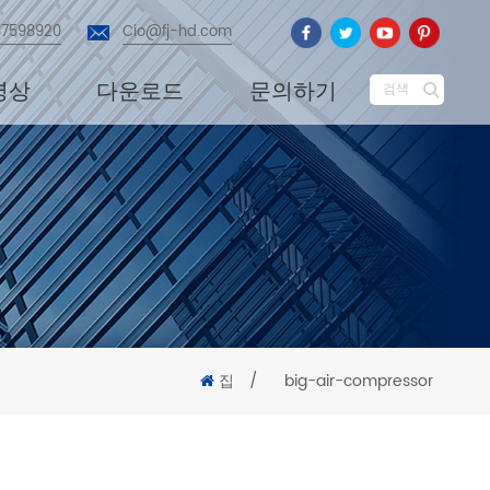
87598920
Cio@fj-hd.com
영상
다운로드
문의하기
검색
집
/
big-air-compressor