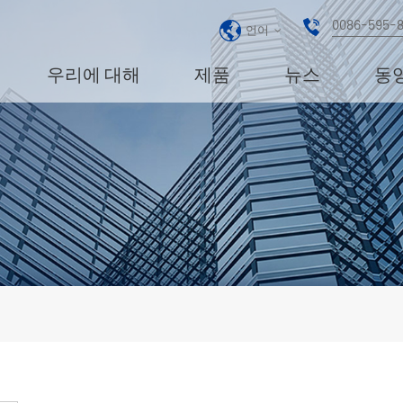
0086-595-
언어
우리에 대해
제품
뉴스
동