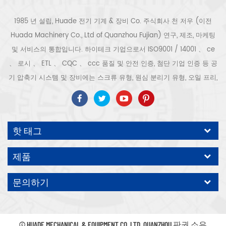
1985 년 설립, Huade 전기 기계 & 장비 Co. 주식회사 천 저우 (이전
Huada Machinery Co., Ltd of Quanzhou Fujian) 연구, 제조, 마케팅
및 서비스의 통합입니다. 하이테크 기업으로서 ISO9001 / 14001 、 ce
、 로시 、 ETL 、 CQC 、 ccc 품질 및 안전 인증, 첨단 기업 인증 등 공
기 압축기 시스템 및 장비에는 스크류 유형, 원심 분리기 유형, 오일 프리,
스크롤 유형, 피스톤 유형, 건조기, 필터, 배수기, 완전한 공기 압축기 생산
라인 등이 포함됩니다. 보다 300 가지 유형의 공기 압축기 산업 전문가
우리 회사는 보다 30 년 경력 from 압력 용기, 전기 모터, 정밀 부품 가공
핫 태그
및 장비에 대한 최고의 부품 주조 조립. 또한 우리 회사는 영구 자석 서보
모터의 자체 핵심 프로세스를 개발하고 관련 기술 특허를 획득하여 국가
제품
에너지 절약 및 환경 보호 기술 발전에 기여했습니다. 우리 자신의 브랜
드 공기 압축기를 기대하십시오, ODM / OEM 수락입니다.
문의하기
© HUADE MECHANICAL & EQUIPMENT CO.,LTD..QUANZHOU 판권 소유