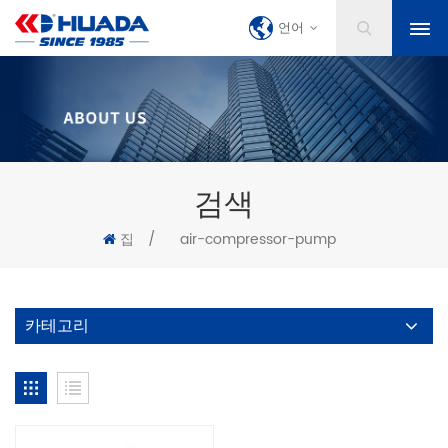
언어
검색
집
/
air-compressor-pump
카테고리