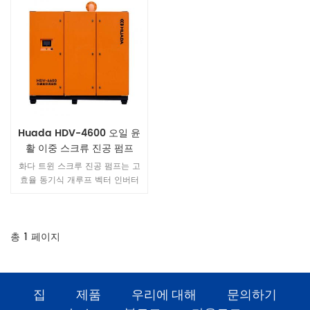
Huada HDV-4600 오일 윤
활 이중 스크류 진공 펌프
화다 트윈 스크루 진공 펌프는 고
효율 동기식 개루프 벡터 인버터
를 통해 영구 자석 모터를 구동하
여 트윈 스크루 메인 엔진을 회전
시킵니다. 공기 흡입 밸브, 공기 필
터 및 기타 구성 요소를 통해 고객
총
1
페이지
의 가스 수요에 따라 진공 시스템
에서 공기를 추출하고, 배기 속도
를 실시간으로 변경하여 안정적인
진공도를 달성할 수 있습니다.
집
제품
우리에 대해
문의하기