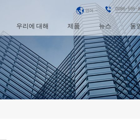
0086-595-
언어
우리에 대해
제품
뉴스
동