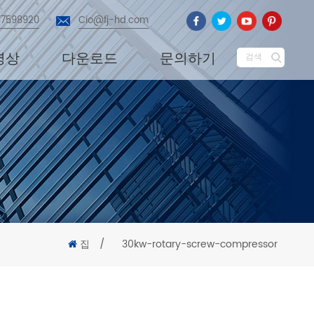
87598920
Cio@fj-hd.com
영상
다운로드
문의하기
검색
집
/
30kw-rotary-screw-compressor