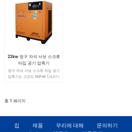
22kw 영구 자석 서보 스크류
타입 공기 압축기
영구 자석 서보 스크류 타입 공기
압축기는 고강도 NdFeB (네오디
뮴 철 붕소) 자성 강, 고 자기 에너
지 제품 및 보자력 / NdFeB 자기
강철, 희토류 영구 자석 모터는 소
형, 경량, 고효율, 우수한 특성 등
총
1
페이지
일련의 장점을 가지고 있습니다.
집
제품
우리에 대해
문의하기