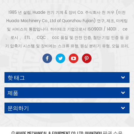
1985 년 설립, Huade 전기 기계 & 장비 Co. 주식회사 천 저우 (이전
Huada Machinery Co., Ltd of Quanzhou Fujian) 연구, 제조, 마케팅
및 서비스의 통합입니다. 하이테크 기업으로서 ISO9001 / 14001 、 ce
、 로시 、 ETL 、 CQC 、 ccc 품질 및 안전 인증, 첨단 기업 인증 등 공
기 압축기 시스템 및 장비에는 스크류 유형, 원심 분리기 유형, 오일 프리,
스크롤 유형, 피스톤 유형, 건조기, 필터, 배수기, 완전한 공기 압축기 생산
라인 등이 포함됩니다. 보다 300 가지 유형의 공기 압축기 산업 전문가
우리 회사는 보다 30 년 경력 from 압력 용기, 전기 모터, 정밀 부품 가공
핫 태그
및 장비에 대한 최고의 부품 주조 조립. 또한 우리 회사는 영구 자석 서보
모터의 자체 핵심 프로세스를 개발하고 관련 기술 특허를 획득하여 국가
제품
에너지 절약 및 환경 보호 기술 발전에 기여했습니다. 우리 자신의 브랜
드 공기 압축기를 기대하십시오, ODM / OEM 수락입니다.
문의하기
© HUADE MECHANICAL & EQUIPMENT CO.,LTD..QUANZHOU 판권 소유