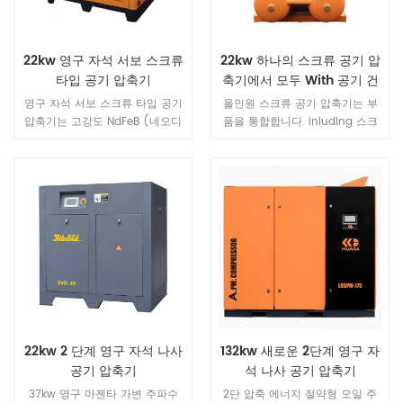
22kw 영구 자석 서보 스크류
22kw 하나의 스크류 공기 압
타입 공기 압축기
축기에서 모두 With 공기 건
조기
영구 자석 서보 스크류 타입 공기
올인원 스크류 공기 압축기는 부
압축기는 고강도 NdFeB (네오디
품을 통합합니다. inluding 스크
뮴 철 붕소) 자성 강, 고 자기 에너
류 압축기, 동결 건조기, 미세 필터
지 제품 및 보자력 / NdFeB 자기
및 공기 탱크. 일체형 스크류 공기
강철, 희토류 영구 자석 모터는 소
압축기는 전체적으로 금속 파이프
형, 경량, 고효율, 우수한 특성 등
라인 연결을 통해 스크류 기계, 공
일련의 장점을 가지고 있습니다.
기 저장 탱크, 냉동 식 건조기 및
정밀 필터를 통합하므로 사용자
사이트는 장비의 보조 파이프 라
인을 연결할 필요가 없습니다.설
치가 편리하고 사용이 간단하며
이동이 유연합니다.
22kw 2 단계 영구 자석 나사
132kw 새로운 2단계 영구 자
공기 압축기
석 나사 공기 압축기
37kw 영구 마젠타 가변 주파수
2단 압축 에너지 절약형 오일 주