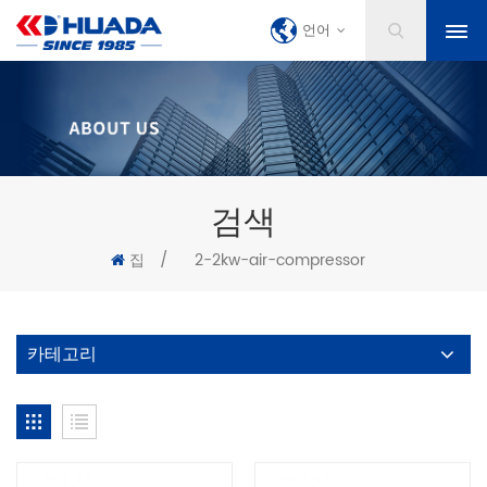
언어
검색
집
/
2-2kw-air-compressor
카테고리