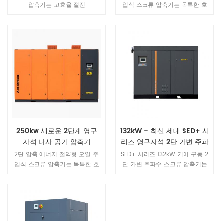
압축기는 고효율 절전
입식 스크류 압축기는 독특한 호
machine.It FEM 안정성 및 신뢰
스트 설계를 가지고 있습니다. 단
성을 보장하기위한 강도 분석 고
일 스테이지 오일 주입식 스크류
장이없고 저소음, 장수명으로 장
공기 압축기의 모든 장점을 가질
기 운전을 실현합니다.
뿐만 아니라 각 스테이지의 낮은
압축비, 로터와 베어링에 가해지
는 작은 힘, 대형 로터로 인해 보
다 안정적이고 에너지 절약적인
작동이 가능합니다. 직경과 저속.
250kw 새로운 2단계 영구
132kW – 최신 세대 SED+ 시
자석 나사 공기 압축기
리즈 영구자석 2단 가변 주파
수 스크류 공기 압축기
2단 압축 에너지 절약형 오일 주
SED+ 시리즈 132kW 기어 구동 2
입식 스크류 압축기는 독특한 호
단 가변 주파수 스크류 압축기는
스트 설계를 가지고 있습니다. 단
의료 및 대규모 제조 분야의 응용
일 스테이지 오일 주입식 스크류
을 위해 설계되었으며, IE5 고효율
공기 압축기의 모든 장점을 가질
모터, 깨끗한 압축 공기, AirLink
뿐만 아니라 각 스테이지의 낮은
IoT 스마트 관리 기능을 갖추고
압축비, 로터와 베어링에 가해지
장기적인 이점을 위한 종합적인