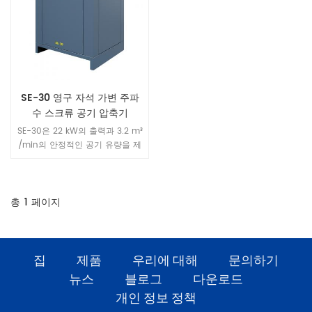
는 작은 힘, 대형 로터로 인해 보
35% 에너지 절감률을 제공합니
다 안정적이고 에너지 절약적인
다.
작동이 가능합니다. 직경과 저속.
SE-30 영구 자석 가변 주파
수 스크류 공기 압축기
SE-30은 22 kW의 출력과 3.2 m³
/min의 안정적인 공기 유량을 제
공합니다. 부피는 동일한 출력 등
급의 비교 모델보다 40% 작아 소
규모 및 중간 규모 작업장, 자동차
정비 시설, 전자 생산 라인에 이상
총
1
페이지
적인 비용 효율적인 공기 공급 솔
루션입니다.
집
제품
우리에 대해
문의하기
뉴스
블로그
다운로드
개인 정보 정책