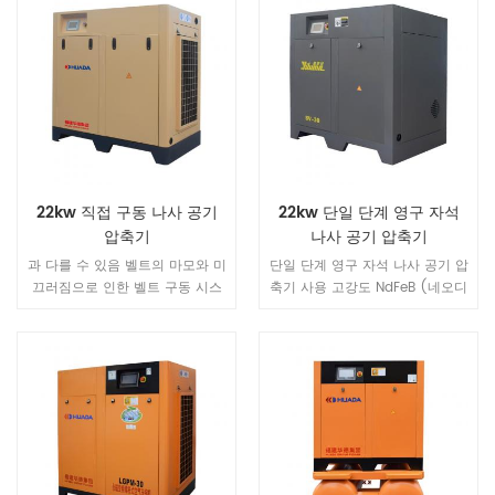
22kw 직접 구동 나사 공기
22kw 단일 단계 영구 자석
압축기
나사 공기 압축기
과 다를 수 있음 벨트의 마모와 미
단일 단계 영구 자석 나사 공기 압
끄러짐으로 인한 벨트 구동 시스
축기 사용 고강도 NdFeB (네오디
템은 효율성을 감소시키고 에너지
뮴 철 붕소) 자성 강, 고 자기 에너
소비를 증가 시키며, Huade 직접
지 제품 및 보자력 / NdFeB 자기
구동 시스템은 높은 에너지 전달
강철, 희토류 영구 자석 모터는 작
효율과 일정한 흐름을 보장하는
은 크기, 경량, 고효율, 좋은 특성
것입니다.
등, 일련의 장점을 가지고 있습니
다.