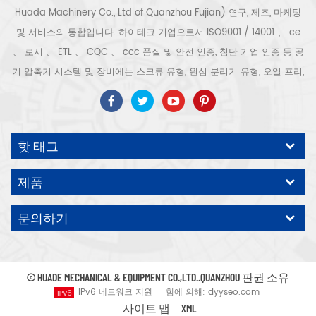
Huada Machinery Co., Ltd of Quanzhou Fujian) 연구, 제조, 마케팅
및 서비스의 통합입니다. 하이테크 기업으로서 ISO9001 / 14001 、 ce
、 로시 、 ETL 、 CQC 、 ccc 품질 및 안전 인증, 첨단 기업 인증 등 공
기 압축기 시스템 및 장비에는 스크류 유형, 원심 분리기 유형, 오일 프리,
스크롤 유형, 피스톤 유형, 건조기, 필터, 배수기, 완전한 공기 압축기 생산
라인 등이 포함됩니다. 보다 300 가지 유형의 공기 압축기 산업 전문가
우리 회사는 보다 30 년 경력 from 압력 용기, 전기 모터, 정밀 부품 가공
핫 태그
및 장비에 대한 최고의 부품 주조 조립. 또한 우리 회사는 영구 자석 서보
모터의 자체 핵심 프로세스를 개발하고 관련 기술 특허를 획득하여 국가
제품
에너지 절약 및 환경 보호 기술 발전에 기여했습니다. 우리 자신의 브랜
드 공기 압축기를 기대하십시오, ODM / OEM 수락입니다.
문의하기
© HUADE MECHANICAL & EQUIPMENT CO.,LTD..QUANZHOU 판권 소유
IPv6 네트워크 지원
힘에 의해:
dyyseo.com
사이트 맵
XML