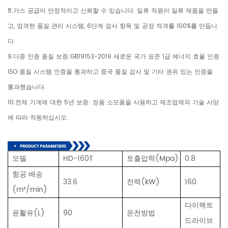
8.가스 공급이 안정적이고 신뢰할 수 있습니다. 일류 직원이 일류 제품을 만들
고, 엄격한 품질 관리 시스템, 6단계 검사 항목 및 공장 적격률 100%를 만듭니
다.
9.다중 인증 품질 보증:GB19153-2019 새로운 국가 표준 1급 에너지 효율 인증
ISO 품질 시스템 인증을 통과하고 중국 품질 검사 및 기타 권위 있는 인증을
통과했습니다.
10.전체 기계에 대한 5년 보증: 정품 소모품을 사용하고 제조업체의 기술 사양
에 따라 작동하십시오.
모델
HD-160T
토출압력(Mpa)
0.8
항공 배송
33.6
전력(kW)
160
(m²/min)
다이렉트
윤활유(L)
90
운전방법
드라이브