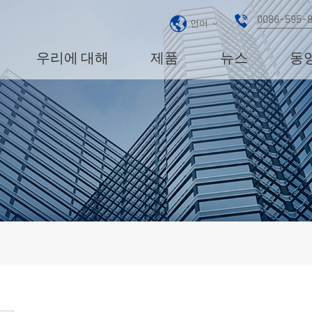
0086-595-
언어
우리에 대해
제품
뉴스
동