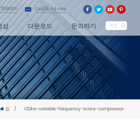
87598920
Cio@fj-hd.com
영상
다운로드
문의하기
검색
집
/
132kw-variable-frequency-screw-compressor