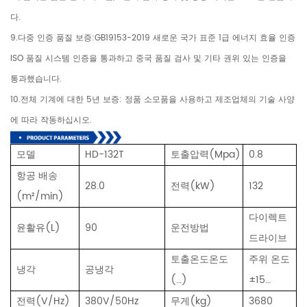
다.
9.다중 인증 품질 보증:GB19153-2019 새로운 국가 표준 1급 에너지 효율 인증
ISO 품질 시스템 인증을 통과하고 중국 품질 검사 및 기타 권위 있는 인증을
통과했습니다.
10.전체 기계에 대한 5년 보증: 정품 소모품을 사용하고 제조업체의 기술 사양
에 따라 작동하십시오.
모델
HD-132T
토출압력(Mpa)
0.8
항공 배송
28.0
전력(kW)
132
(m²/min)
다이렉트
윤활유(L)
90
운전방법
드라이브
토출온도
온도
주위 온도
냉각
공냉각
(…)
±15…
전력(V/Hz)
380V/50Hz
무게(kg)
3680