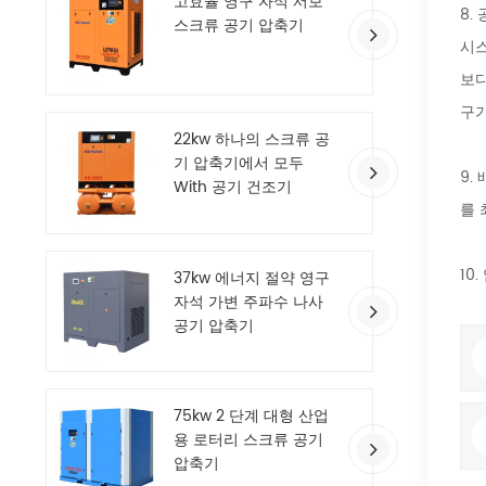
고효율 영구 자석 서보
8.
공
스크류 공기 압축기
시스
보다
구가
22kw 하나의 스크류 공
기 압축기에서 모두
9.
With 공기 건조기
를 
10.
37kw 에너지 절약 영구
자석 가변 주파수 나사
공기 압축기
75kw 2 단계 대형 산업
용 로터리 스크류 공기
압축기