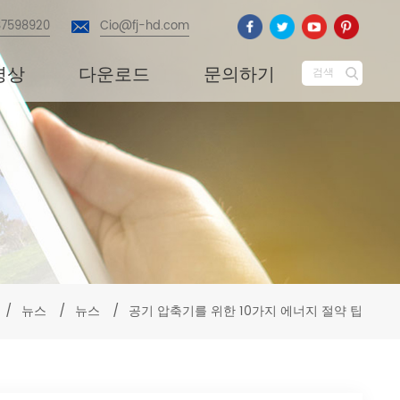
87598920
Cio@fj-hd.com
영상
다운로드
문의하기
검색
/
뉴스
/
뉴스
/
공기 압축기를 위한 10가지 에너지 절약 팁