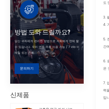
도 
3.
필
4.
방법 도와 드릴까요?
5.
전
당신 귀하에게 편리한 방법으로 저희에게 연락 할
간에
수 있습니다. 우리 연중 무휴 이용 가능 / 7 via 이
메일 또는 전화.
6.
응
문의하기
은 
7.
압
력을
신제품
입니