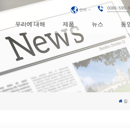
0086-595-
언어
우리에 대해
제품
뉴스
동
집